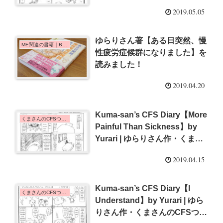
ん作・くまさんのCFSつれづれ
2019.05.05
日記【笑顔 ≠ 元気】{#14}
ゆらりさん著【ある日突然、慢
ME関連の書籍｜Books on ME/CFS
性疲労症候群になりました】を
読みました！
2019.04.20
Kuma-san’s CFS Diary【More
くまさんのCFSつれづれ日記 | Kuma-san's CFS Diary
Painful Than Sickness】by
Yurari | ゆらりさん作・くまさ
んのCFSつれづれ日記【病気よ
2019.04.15
り辛いもの】{#13}
Kuma-san’s CFS Diary【I
くまさんのCFSつれづれ日記 | Kuma-san's CFS Diary
Understand】by Yurari | ゆら
りさん作・くまさんのCFSつれ