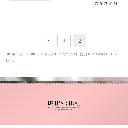
2017.10.31
{#1}
前
1
2
へ
ホーム
くまさんのCFSつれづれ日記 | Kuma-san's CFS
Diary