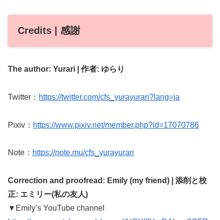
Credits | 感謝
The author: Yurari |
作者: ゆらり
Twitter：
https://twitter.com/cfs_yurayurari?lang=ja
Pixiv：
https://www.pixiv.net/member.php?id=17070786
Note：
https://note.mu/cfs_yurayurari
Correction and proofread: Emily (my friend) | 添削と校
正: エミリー(私の友人)
▼Emily’s YouTube channel