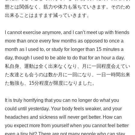
態とは関係なく、筋力や体力も落ちていきます。そのため
出来ることはますます減っていきます。
I cannot exercise anymore, and I can’t meet up with friends
more than once every few months as opposed to once a
month as I used to, or study for longer than 15 minutes a
day, though I used to be able to do that for an hour a day.
私自身、運動は全く出来なくなり、月に一回程度会えてい
た友達とも会うのは数か月に一回になり、一日一時間出来
た勉強も、15分程度が限度になりました。
It is truly horrifying that you can no longer do what you
could until yesterday. Your body feels weaker, and your
headaches and sickness will never get better. How can
you expect more from yourself when you cannot feel better
even a tiny bit? There are not many people who can stay