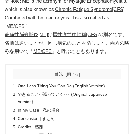
☆Note:
ME
is the acronym for
Myalgic Encephalomyelitis
,
which is also known as
Chronic Fatigue Syndrome[CFS]
.
Combined with both acronyms, it is also called as
“
ME/CFS
.”
筋痛性脳脊髄炎[ME]
は
慢性疲労症候群[CFS]
の別名です。
名前は違いますが、同じ病気のことを指します。両方の略
称を用いて「
ME/CFS
」と呼ぶこともあります。
目次
One Less Thing You Can Do (English Version)
できることが減っていく･･･ (Original Japanese
Version)
In My Case | 私の場合
Conclusion | まとめ
Credits | 感謝