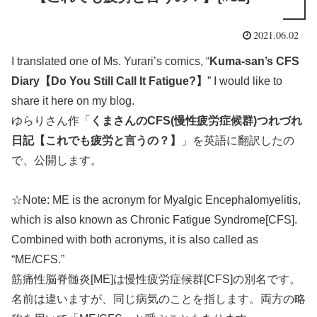
2021.06.02
I translated one of Ms. Yurari’s comics, “
Kuma-san’s CFS
Diary【Do You Still Call It Fatigue?】
” I would like to
share it here on my blog.
ゆらりさん作「
くまさんのCFS(慢性疲労症候群)つれづれ
日記【これでも疲労と言うの？】
」を英語に翻訳したの
で、公開します。
☆Note: ME is the acronym for Myalgic Encephalomyelitis,
which is also known as Chronic Fatigue Syndrome[CFS].
Combined with both acronyms, it is also called as
“ME/CFS.”
筋痛性脳脊髄炎[ME]は慢性疲労症候群[CFS]の別名です。
名前は違いますが、同じ病気のことを指します。両方の略