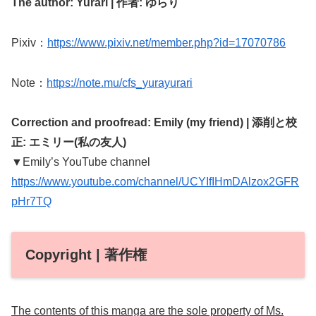
The author: Yurari |
作者: ゆらり
Pixiv：
https://www.pixiv.net/member.php?id=17070786
Note：
https://note.mu/cfs_yurayurari
Correction and proofread: Emily (my friend) | 添削と校
正: エミリー(私の友人)
▼Emily’s YouTube channel
https://www.youtube.com/channel/UCYIfIHmDAlzox2GFR
pHr7TQ
Copyright | 著作権
The contents of this manga are the sole property of Ms.