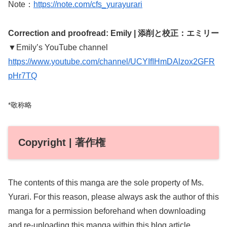
Note：
https://note.com/cfs_yurayurari
Correction and proofread: Emily | 添削と校正：エミリー
▼Emily’s YouTube channel
https://www.youtube.com/channel/UCYIfIHmDAlzox2GFR
pHr7TQ
*敬称略
Copyright | 著作権
The contents of this manga are the sole property of Ms.
Yurari. For this reason, please always ask the author of this
manga for a permission beforehand when downloading
and re-uploading this manga within this blog article.