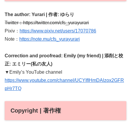
The author: Yurari |
作者: ゆらり
Twitter：https://twitter.com/cfs_yurayurari
Pixiv：
https://www.pixiv.net/users/17070786
Note：
https://note.mu/cfs_yurayurari
Correction and proofread: Emily (my friend) | 添削と校
正: エミリー(私の友人)
▼Emily’s YouTube channel
https://www.youtube.com/channel/UCYIfIHmDAlzox2GFR
pHr7TQ
Copyright | 著作権