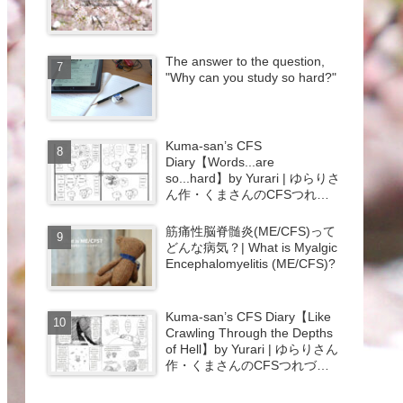
The answer to the question,
"Why can you study so hard?"
Kuma-san’s CFS
Diary【Words...are
so...hard】by Yurari | ゆらりさ
ん作・くまさんのCFSつれづ
れ日記【会話･･･ホント･･･大
変･･･】{#43}
筋痛性脳脊髄炎(ME/CFS)って
どんな病気？| What is Myalgic
Encephalomyelitis (ME/CFS)?
Kuma-san’s CFS Diary【Like
Crawling Through the Depths
of Hell】by Yurari | ゆらりさん
作・くまさんのCFSつれづれ
日記【地獄の淵を這うよう
な･･･】{#45}