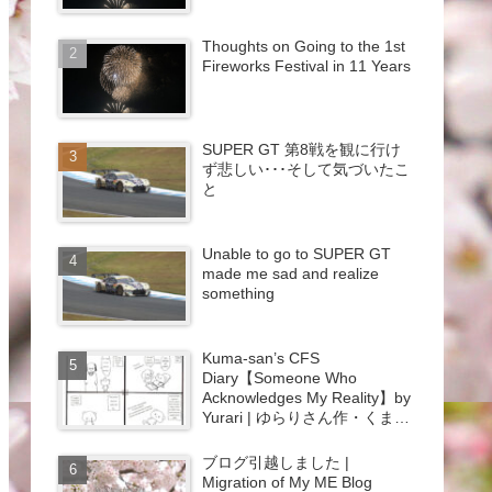
Thoughts on Going to the 1st
Fireworks Festival in 11 Years
SUPER GT 第8戦を観に行け
ず悲しい･･･そして気づいたこ
と
Unable to go to SUPER GT
made me sad and realize
something
Kuma-san’s CFS
Diary【Someone Who
Acknowledges My Reality】by
Yurari | ゆらりさん作・くまさ
んのCFSつれづれ日記【向き
合ってくれる人】{#44}
ブログ引越しました |
Migration of My ME Blog