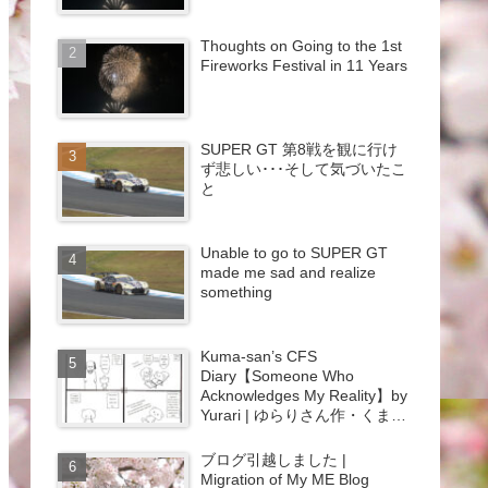
Thoughts on Going to the 1st
Fireworks Festival in 11 Years
SUPER GT 第8戦を観に行け
ず悲しい･･･そして気づいたこ
と
Unable to go to SUPER GT
made me sad and realize
something
Kuma-san’s CFS
Diary【Someone Who
Acknowledges My Reality】by
Yurari | ゆらりさん作・くまさ
んのCFSつれづれ日記【向き
合ってくれる人】{#44}
ブログ引越しました |
Migration of My ME Blog