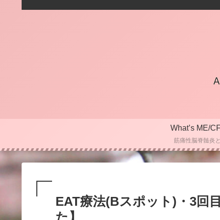
What’s ME/C
筋痛性脳脊髄炎
EAT療法(Bスポット)・3
た】