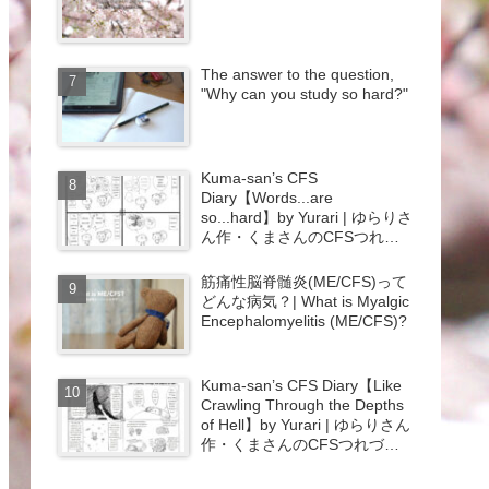
The answer to the question,
"Why can you study so hard?"
Kuma-san’s CFS
Diary【Words...are
so...hard】by Yurari | ゆらりさ
ん作・くまさんのCFSつれづ
れ日記【会話･･･ホント･･･大
変･･･】{#43}
筋痛性脳脊髄炎(ME/CFS)って
どんな病気？| What is Myalgic
Encephalomyelitis (ME/CFS)?
Kuma-san’s CFS Diary【Like
Crawling Through the Depths
of Hell】by Yurari | ゆらりさん
作・くまさんのCFSつれづれ
日記【地獄の淵を這うよう
な･･･】{#45}