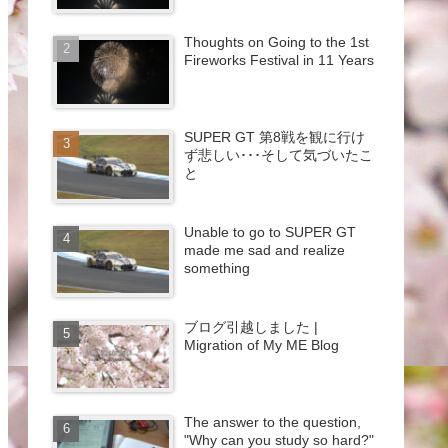
Thoughts on Going to the 1st
Fireworks Festival in 11 Years
SUPER GT 第8戦を観に行け
ず悲しい･･･そして気づいたこ
と
Unable to go to SUPER GT
made me sad and realize
something
ブログ引越しました |
Migration of My ME Blog
The answer to the question,
"Why can you study so hard?"