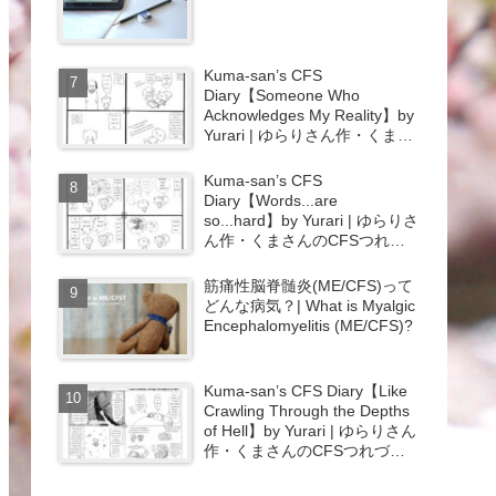
Kuma-san’s CFS
Diary【Someone Who
Acknowledges My Reality】by
Yurari | ゆらりさん作・くまさ
んのCFSつれづれ日記【向き
合ってくれる人】{#44}
Kuma-san’s CFS
Diary【Words...are
so...hard】by Yurari | ゆらりさ
ん作・くまさんのCFSつれづ
れ日記【会話･･･ホント･･･大
変･･･】{#43}
筋痛性脳脊髄炎(ME/CFS)って
どんな病気？| What is Myalgic
Encephalomyelitis (ME/CFS)?
Kuma-san’s CFS Diary【Like
Crawling Through the Depths
of Hell】by Yurari | ゆらりさん
作・くまさんのCFSつれづれ
日記【地獄の淵を這うよう
な･･･】{#45}