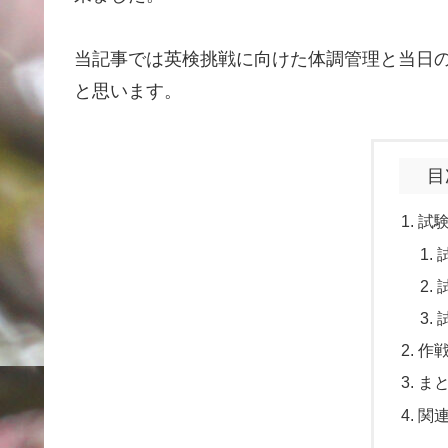
当記事では英検挑戦に向けた体調管理と当日
と思います。
目
試
作
ま
関