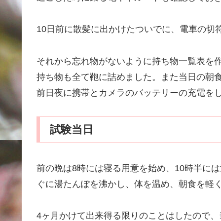
10日前に散髪に出かけたついでに、電車の切
それから忘れ物がないように持ち物一覧表を
持ち物も全て鞄に詰めました。また当日の朝食
前日夜に携帯とカメラのバッテリーの充電を
試験当日
前の晩は8時には寝る用意を始め、10時半に
ぐに湯たんぽを沸かし、体を温め、朝食を軽
4ヶ月かけて出来得る限りのことはしたので、