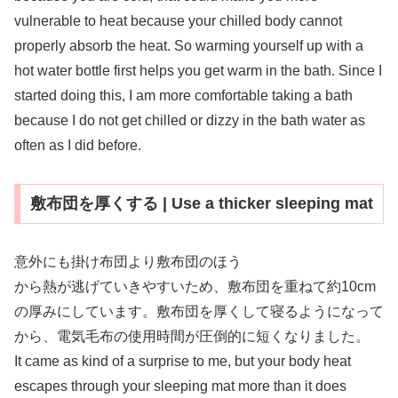
vulnerable to heat because your chilled body cannot
properly absorb the heat. So warming yourself up with a
hot water bottle first helps you get warm in the bath. Since I
started doing this, I am more comfortable taking a bath
because I do not get chilled or dizzy in the bath water as
often as I did before.
敷布団を厚くする | Use a thicker sleeping mat
意外にも掛け布団より敷布団のほう
から熱が逃げていきやすいため、敷布団を重ねて約10cm
の厚みにしています。敷布団を厚くして寝るようになって
から、電気毛布の使用時間が圧倒的に短くなりました。
It came as kind of a surprise to me, but your body heat
escapes through your sleeping mat more than it does