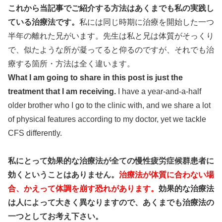
これから当記事でご紹介する方法はあくまでも私の実践し
ている治療法です。
私には同じ時期に治療を開始した一つ
半年の離れた兄がいます。先生は私と兄は体質がそっくり
で、似たような所が凝ってると仰るのですが、それでも治
療する箇所・方法は全く違います。
What I am going to share in this post is just the
treatment that I am receiving.
I have a year-and-a-half
older brother who I go to the clinic with, and we share a lot
of physical features according to my doctor, yet we tackle
CFS differently.
私にとって効果的な治療法が全ての慢性疲労症候群患者に
効くということはありません。
治療法が体質に合わない場
合、かえって体調を崩す恐れがあります
。
効果的な治療法
は人によって大きく異なりますので、あくまでも治療法の
一つとしてお考え下さい。