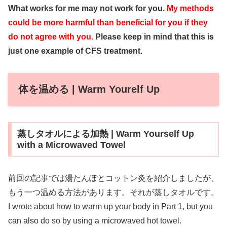
What works for me may not work for you.
My methods
could be more harmful than beneficial for you if they
do not agree with you.
Please keep in mind that this is
just one example of CFS treatment.
体を温める | Warm Yourelf Up
蒸しタオルによる加熱 | Warm Yourself Up
with a Microwaved Towel
前回の記事では湯たんぽとコットン灸を紹介しましたが、
もう一つ温める方法があります。それが蒸しタオルです。
I wrote about how to warm up your body in Part 1, but you
can also do so by using a microwaved hot towel.